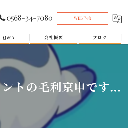
0568-34-7080
WEB予約
Q&A
会社概要
ブログ
トの毛利京申です...