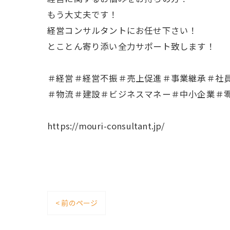
もう大丈夫です！
経営コンサルタントにお任せ下さい！
とことん寄り添い全力サポート致します！
＃経営＃経営不振＃売上促進＃事業継承＃社
＃物流＃建設＃ビジネスマネー＃中小企業＃
https://mouri-consultant.jp/
< 前のページ