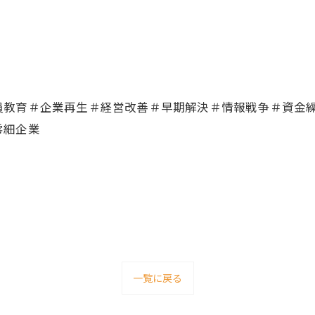
員教育＃企業再生＃経営改善＃早期解決＃情報戦争＃資金
零細企業
一覧に戻る