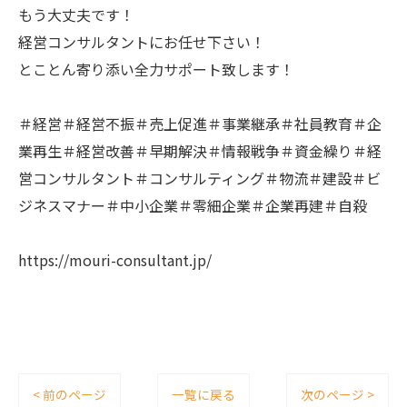
もう大丈夫です！
経営コンサルタントにお任せ下さい！
とことん寄り添い全力サポート致します！
＃経営＃経営不振＃売上促進＃事業継承＃社員教育＃企
業再生＃経営改善＃早期解決＃情報戦争＃資金繰り＃経
営コンサルタント＃コンサルティング＃物流＃建設＃ビ
ジネスマナー＃中小企業＃零細企業＃企業再建＃自殺
https://mouri-consultant.jp/
< 前のページ
一覧に戻る
次のページ >