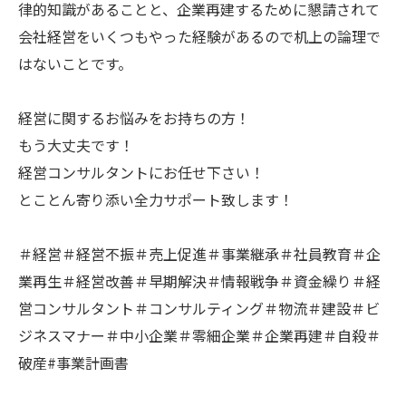
律的知識があることと、企業再建するために懇請されて
会社経営をいくつもやった経験があるので机上の論理で
はないことです。
経営に関するお悩みをお持ちの方！
もう大丈夫です！
経営コンサルタントにお任せ下さい！
とことん寄り添い全力サポート致します！
＃経営＃経営不振＃売上促進＃事業継承＃社員教育＃企
業再生＃経営改善＃早期解決＃情報戦争＃資金繰り＃経
営コンサルタント＃コンサルティング＃物流＃建設＃ビ
ジネスマナー＃中小企業＃零細企業＃企業再建＃自殺＃
破産#事業計画書