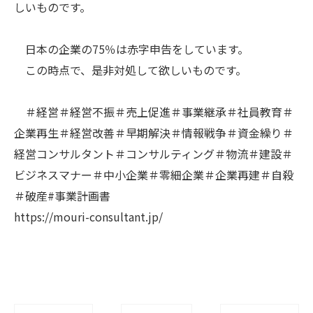
しいものです。
日本の企業の75％は赤字申告をしています。
この時点で、是非対処して欲しいものです。
＃経営＃経営不振＃売上促進＃事業継承＃社員教育＃
企業再生＃経営改善＃早期解決＃情報戦争＃資金繰り＃
経営コンサルタント＃コンサルティング＃物流＃建設＃
ビジネスマナー＃中小企業＃零細企業＃企業再建＃自殺
＃破産#事業計画書
https://mouri-consultant.jp/