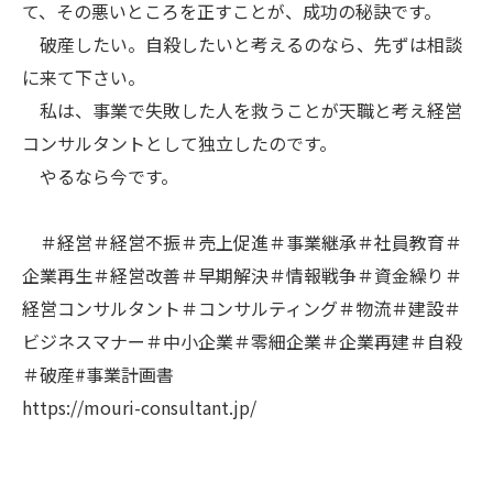
て、その悪いところを正すことが、成功の秘訣です。
破産したい。自殺したいと考えるのなら、先ずは相談
に来て下さい。
私は、事業で失敗した人を救うことが天職と考え経営
コンサルタントとして独立したのです。
やるなら今です。
＃経営＃経営不振＃売上促進＃事業継承＃社員教育＃
企業再生＃経営改善＃早期解決＃情報戦争＃資金繰り＃
経営コンサルタント＃コンサルティング＃物流＃建設＃
ビジネスマナー＃中小企業＃零細企業＃企業再建＃自殺
＃破産#事業計画書
https://mouri-consultant.jp/