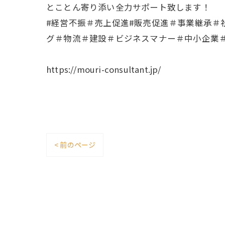
とことん寄り添い全力サポート致します！
#経営不振＃売上促進#販売促進＃事業継承
グ＃物流＃建設＃ビジネスマナー＃中小企業＃
https://mouri-consultant.jp/
< 前のページ