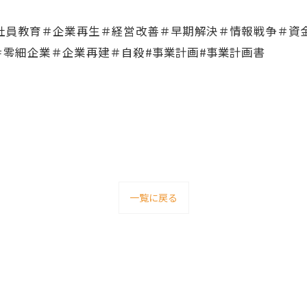
＃社員教育＃企業再生＃経営改善＃早期解決＃情報戦争＃資
零細企業＃企業再建＃自殺#事業計画#事業計画書
一覧に戻る